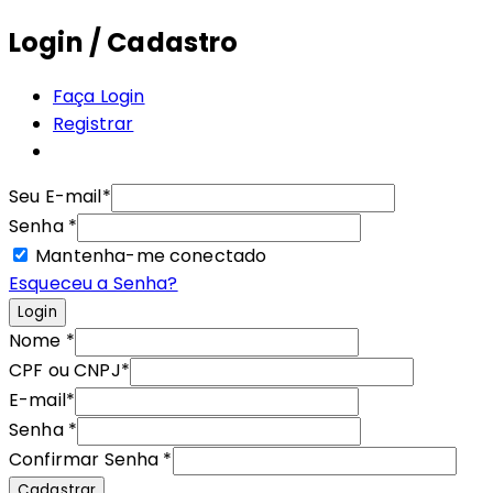
Login / Cadastro
Faça Login
Registrar
Seu E-mail
*
Senha
*
Mantenha-me conectado
Esqueceu a Senha?
Login
Nome
*
CPF ou CNPJ
*
E-mail
*
Senha
*
Confirmar Senha
*
Cadastrar